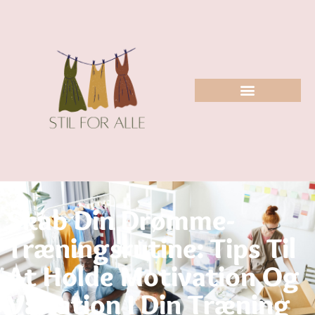
Skab Din Drømme-
Træningsrutine: Tips Til
At Holde Motivation Og
Variation I Din Træning