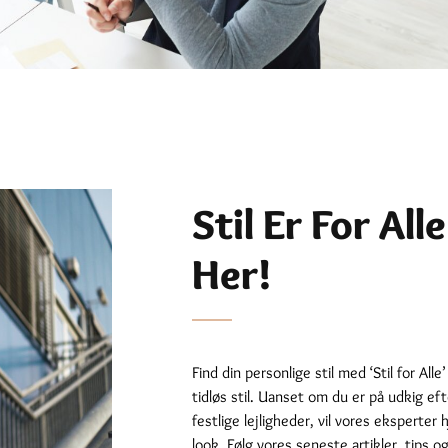
Stil Er For All
Her!
Find din personlige stil med ‘Stil for All
tidløs stil. Uanset om du er på udkig efte
festlige lejligheder, vil vores eksperter
look. Følg vores seneste artikler, tips 