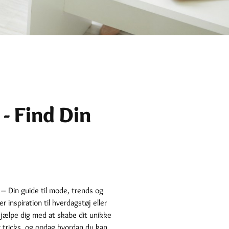
e - Find Din
e’ – Din guide til mode, trends og
r inspiration til hverdagstøj eller
 hjælpe dig med at skabe dit unikke
og tricks, og opdag hvordan du kan