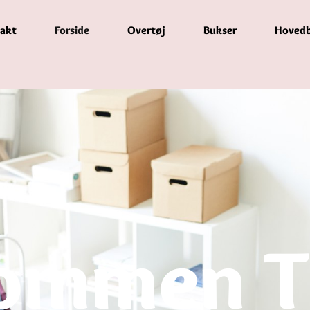
akt
Forside
Overtøj
Bukser
Hoved
ommen Ti