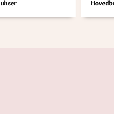
Bukser
Hovedb