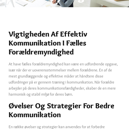
Vigtigheden Af Effektiv
Kommunikation I Fælles
Forældremyndighed
At have fælles forældremyndighed kan være en udfordrende opgave,
især når der er uoverensstemmelser mellem forældrene. En af de
mest grundlæggende og effektive måder at håndtere disse
udfordringer på er gennem træning i kommunikation. Når forældre
arbejder på deres kommunikationsfærdigheder, skaber de en mere
harmonisk og stabil miljø for deres børn.
Øvelser Og Strategier For Bedre
Kommunikation
En række øvelser og strategier kan anvendes for at forbedre