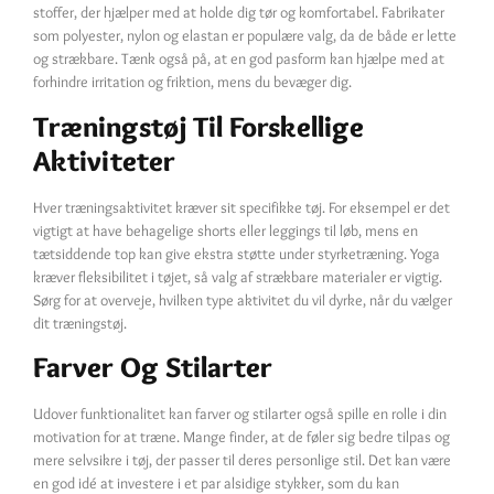
stoffer, der hjælper med at holde dig tør og komfortabel. Fabrikater
som polyester, nylon og elastan er populære valg, da de både er lette
og strækbare. Tænk også på, at en god pasform kan hjælpe med at
forhindre irritation og friktion, mens du bevæger dig.
Træningstøj Til Forskellige
Aktiviteter
Hver træningsaktivitet kræver sit specifikke tøj. For eksempel er det
vigtigt at have behagelige shorts eller leggings til løb, mens en
tætsiddende top kan give ekstra støtte under styrketræning. Yoga
kræver fleksibilitet i tøjet, så valg af strækbare materialer er vigtig.
Sørg for at overveje, hvilken type aktivitet du vil dyrke, når du vælger
dit træningstøj.
Farver Og Stilarter
Udover funktionalitet kan farver og stilarter også spille en rolle i din
motivation for at træne. Mange finder, at de føler sig bedre tilpas og
mere selvsikre i tøj, der passer til deres personlige stil. Det kan være
en god idé at investere i et par alsidige stykker, som du kan