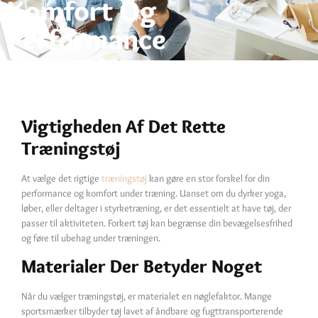
Komfort Og
Performance
Vigtigheden Af Det Rette
Træningstøj
At vælge det rigtige
træningstøj
kan gøre en stor forskel for din
performance og komfort under træning. Uanset om du dyrker yoga,
løber, eller deltager i styrketræning, er det essentielt at have tøj, der
passer til aktiviteten. Forkert tøj kan begrænse din bevægelsesfrihed
og føre til ubehag under træningen.
Materialer Der Betyder Noget
Når du vælger træningstøj, er materialet en nøglefaktor. Mange
sportsmærker tilbyder tøj lavet af åndbare og fugttransporterende