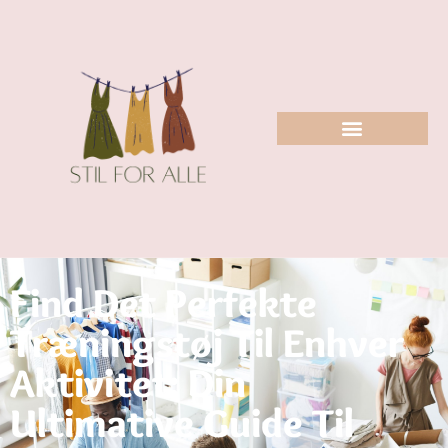
Find Det Perfekte
Træningstøj Til Enhver
Aktivitet: Din
Ultimative Guide Til