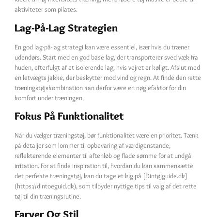
aktiviteter som pilates.
Lag-På-Lag Strategien
En god lag-på-lag strategi kan være essentiel, især hvis du træner
udendørs. Start med en god base lag, der transporterer sved væk fra
huden, efterfulgt af et isolerende lag, hvis vejret er køligt. Afslut med
en letvægts jakke, der beskytter mod vind og regn. At finde den rette
træningstøjskombination kan derfor være en nøglefaktor for din
komfort under træningen.
Fokus På Funktionalitet
Når du vælger træningstøj, bør funktionalitet være en prioritet. Tænk
på detaljer som lommer til opbevaring af værdigenstande,
reflekterende elementer til aftenløb og flade sømme for at undgå
irritation. For at finde inspiration til, hvordan du kan sammensætte
det perfekte træningstøj, kan du tage et kig på [Dintøjguide.dk]
(https://dintoeguid.dk), som tilbyder nyttige tips til valg af det rette
tøj til din træningsrutine.
Farver Og Stil